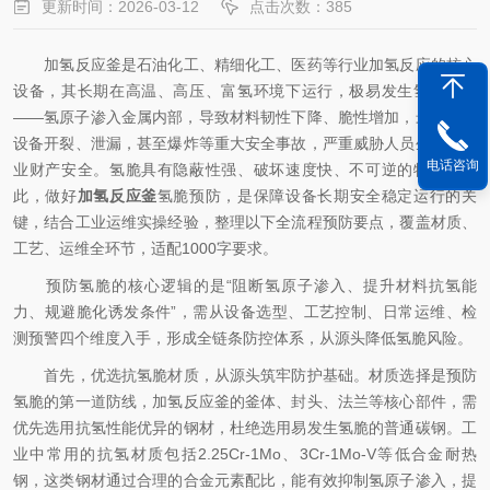
更新时间：2026-03-12
点击次数：385
加氢反应釜是石油化工、精细化工、医药等行业加氢反应的核心
设备，其长期在高温、高压、富氢环境下运行，极易发生氢脆现象
——氢原子渗入金属内部，导致材料韧性下降、脆性增加，最终引发
设备开裂、泄漏，甚至爆炸等重大安全事故，严重威胁人员生命与企
电话咨询
业财产安全。氢脆具有隐蔽性强、破坏速度快、不可逆的特点，因
此，做好
加氢反应釜
氢脆预防，是保障设备长期安全稳定运行的关
键，结合工业运维实操经验，整理以下全流程预防要点，覆盖材质、
工艺、运维全环节，适配1000字要求。
预防氢脆的核心逻辑的是“阻断氢原子渗入、提升材料抗氢能
力、规避脆化诱发条件”，需从设备选型、工艺控制、日常运维、检
测预警四个维度入手，形成全链条防控体系，从源头降低氢脆风险。
首先，优选抗氢脆材质，从源头筑牢防护基础。材质选择是预防
氢脆的第一道防线，加氢反应釜的釜体、封头、法兰等核心部件，需
优先选用抗氢性能优异的钢材，杜绝选用易发生氢脆的普通碳钢。工
业中常用的抗氢材质包括2.25Cr-1Mo、3Cr-1Mo-V等低合金耐热
钢，这类钢材通过合理的合金元素配比，能有效抑制氢原子渗入，提