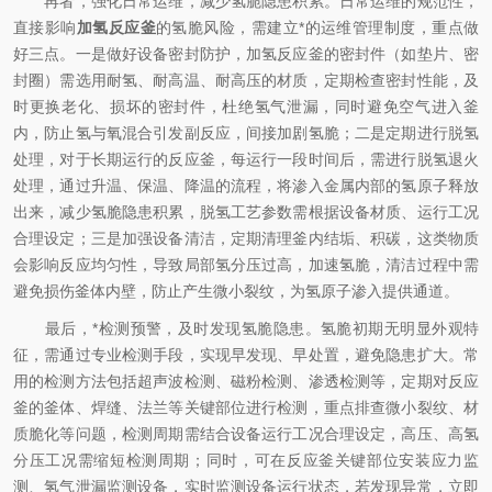
再者，强化日常运维，减少氢脆隐患积累。日常运维的规范性，
直接影响
加氢反应釜
的氢脆风险，需建立*的运维管理制度，重点做
好三点。一是做好设备密封防护，加氢反应釜的密封件（如垫片、密
封圈）需选用耐氢、耐高温、耐高压的材质，定期检查密封性能，及
时更换老化、损坏的密封件，杜绝氢气泄漏，同时避免空气进入釜
内，防止氢与氧混合引发副反应，间接加剧氢脆；二是定期进行脱氢
处理，对于长期运行的反应釜，每运行一段时间后，需进行脱氢退火
处理，通过升温、保温、降温的流程，将渗入金属内部的氢原子释放
出来，减少氢脆隐患积累，脱氢工艺参数需根据设备材质、运行工况
合理设定；三是加强设备清洁，定期清理釜内结垢、积碳，这类物质
会影响反应均匀性，导致局部氢分压过高，加速氢脆，清洁过程中需
避免损伤釜体内壁，防止产生微小裂纹，为氢原子渗入提供通道。
最后，*检测预警，及时发现氢脆隐患。氢脆初期无明显外观特
征，需通过专业检测手段，实现早发现、早处置，避免隐患扩大。常
用的检测方法包括超声波检测、磁粉检测、渗透检测等，定期对反应
釜的釜体、焊缝、法兰等关键部位进行检测，重点排查微小裂纹、材
质脆化等问题，检测周期需结合设备运行工况合理设定，高压、高氢
分压工况需缩短检测周期；同时，可在反应釜关键部位安装应力监
测、氢气泄漏监测设备，实时监测设备运行状态，若发现异常，立即