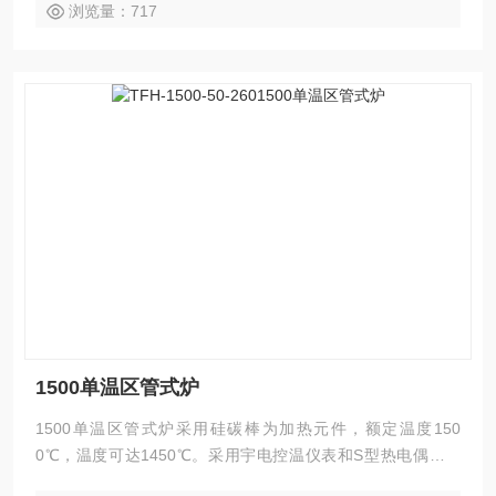
浏览量：717
1500单温区管式炉
1500单温区管式炉采用硅碳棒为加热元件，额定温度150
0℃，温度可达1450℃。采用宇电控温仪表和S型热电偶，可
编程30段程序控温，控温精度±1℃。设备中包含一套316L不