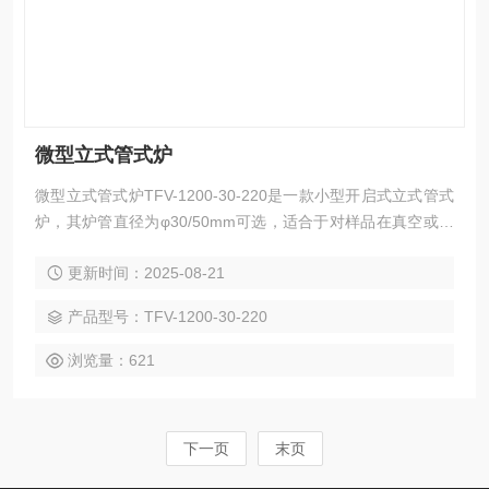
微型立式管式炉
微型立式管式炉TFV-1200-30-220是一款小型开启式立式管式
炉，其炉管直径为φ30/50mm可选，适合于对样品在真空或气
氛保护环境下吊烧和淬火。如果选用不同的配件与装置搭配，
更新时间：2025-08-21
其也可以当作一款流化床立式管式炉来使用，可专门针对粉末
表面沉积的CVD实验。
产品型号：TFV-1200-30-220
浏览量：621
下一页
末页