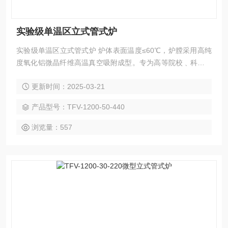
实验级单温区立式管式炉
实验级单温区立式管式炉 炉体表面温度≤60℃，炉膛采用高纯
度氧化铝微晶纤维高温真空吸附成型。专为高等院校﹑科研院
所的实验室及工矿企业在可控多种气氛及真空状态下对金属，
更新时间：2025-03-21
非金属及其它化合物进行烧结﹑熔化﹑分析而研制的专用理想
设备。
产品型号：TFV-1200-50-440
浏览量：557