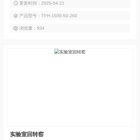
更新时间：2025-04-21
锈钢快开法兰，双环密封技术，可应用于CVD实验、荧光粉制
备、真空或气氛下材料烧结、基片镀膜等实验环境。
产品型号：TFH-1500-50-260
浏览量：934
实验室回转窑