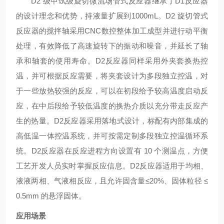
D2 级中试级旋切微流场管式反应器继承了D1反应器
的设计理念和优势，持液量扩展到1000mL。D2 旋切管式
反应器的搅拌轴采用CNC数控整体加工成型并进行动平衡
处理，有效降低了高速旋转下的振动和噪音，并延长了轴
承和轴套的使用寿命
。D2反应器同样采用外夹套换热控
温，并可根据反应需要，将夹套设计为多段独立控温，对
于一些放热较强的反应，可以
在初段给予较高温度启动反
应，在中后段给予较低温度的换热介质以充分带走反应产
生的热量。D2反应器采用落地式设计，标配有内部集成的
高低温一体控温系统，并可按需定制多段独立控温循环系
统。D2反应器在反应进程方向设置有 10 个测温点，方便
工艺开发人员实时掌握反应信息。D2反应器适用于均相、
液液两相、气液相反应，且允许固含量≤20%、固体粒径 ≤
0.5mm 的悬浮固体。
应用场景