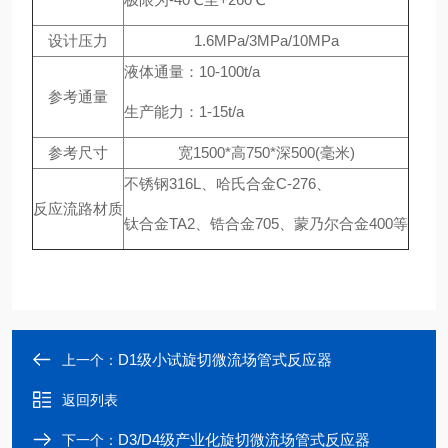
设计压力
1.6MPa/3MPa/10MPa
液体通量：10-100t/a
参考通量
生产能力：1-15t/a
参考尺寸
宽1500*高750*深500(毫米)
不锈钢316L、哈氏合金C-276、
反应流路材质
钛合金TA2、锆合金705、蒙乃尔合金400等
D1级小试旋切微流场管式反应器
上一个：
返回列表
D3/D4级产业化旋切微流场管式反应器
下一个：