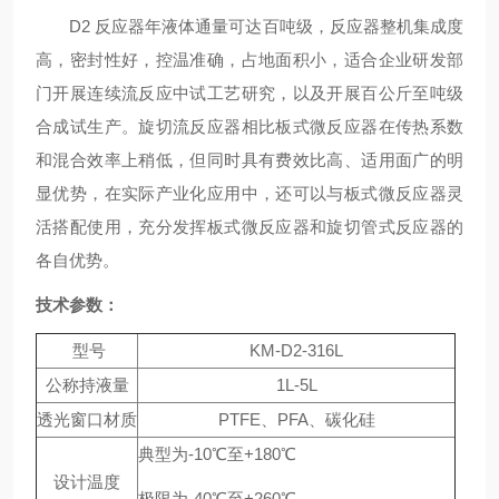
D2 反应器年液体通量可达百吨级，反应器整机集成度
高，密封性好，控温准确，占地面积小，适合企业研发部
门开展连续流反应中试工艺研究，以及开展百公斤至吨级
合成试生产。旋切流反应器相比板式微反应器在传热系数
和混合效率上稍低，但同时具有费效比高、适用面广的明
显优势，在实际产业化应用中，还可以与板式微反应器灵
活搭配使用，充分发挥板式微反应器和旋切管式反应器的
各自优势。
技术参数：
型号
KM-D2-316L
公称持液量
1L-5L
透光窗口材质
PTFE、PFA、碳化硅
典型为-10℃至+180℃
设计温度
极限为-40℃至+260℃