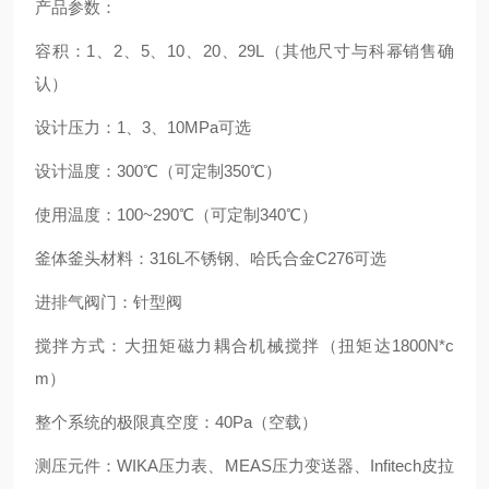
产品参数：
容积：1、2、5、10、20、29L（其他尺寸与科幂销售确
认）
设计压力：1、3、10MPa可选
设计温度：300℃（可定制350℃）
使用温度：100~290℃（可定制340℃）
釜体釜头材料：316L不锈钢、哈氏合金C276可选
进排气阀门：针型阀
搅拌方式：大扭矩磁力耦合机械搅拌（扭矩达1800N*c
m）
整个系统的极限真空度：40Pa（空载）
测压元件：WIKA压力表、MEAS压力变送器、Infitech皮拉