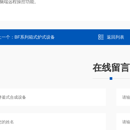
电脑端远程操控功能。
上一个：
BF系列箱式炉式设备
返回列表
在线留言