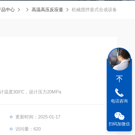
产品中心
高温高压反应釜
机械搅拌釜式合成设备
度300℃，设计压力20MPa
电话咨询
更新时间：2025-01-17
扫码加微信
访问量：620