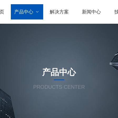
页
产品中心
解决方案
新闻中心
产品中心
PRODUCTS CENTER