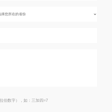
拉伯数字），如：三加四=7