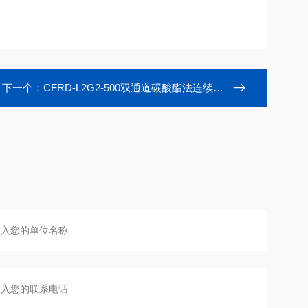
下一个：
CFRD-L2G2-500双通道碳酸酯法连续羰酯化反应装置