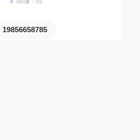
访问量：721
19856658785
装填量
0.5~5ml
力
10Mpa
别
国产