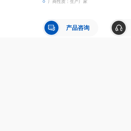
厂商性质：生产厂家
产品咨询
介绍
在线留言
牌
科幂仪器
催化剂
应温度
600℃
反应压
格区间
面议
产地类