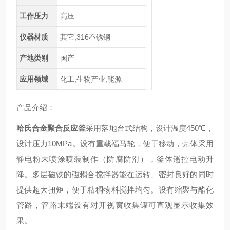
工作压力
高压
仪器材质
其它,316不锈钢
产地类别
国产
应用领域
化工,生物产业,能源
产品介绍：
哈氏合金聚合反应釜
采用落地台式结构，设计温度450℃，
设计压力10MPa。设有重载福马轮，便于移动，壳体采用
静电粉末喷涂喷装制作（防腐防滑），釜体遥控电动升
降。多层磁铁的磁耦合搅拌器能在运转、密封良好的同时
提供超大扭矩，便于粘稠物料搅拌均匀。设有缩聚与酯化
管路，管路末端设有对开视窗收集罐可直观显示收集效
果。